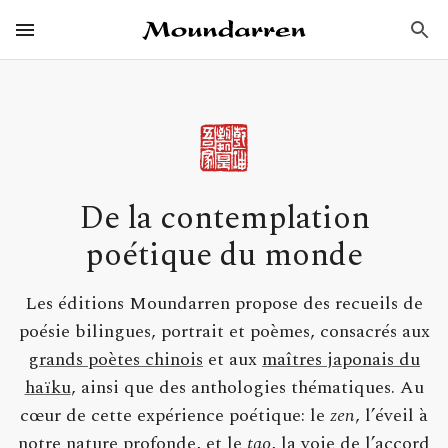
Aller
Éditions Moundarren
au
Ouvrir / Fermer
Menu
Principal
contenu
principal
De la contemplation
poétique du monde
Les éditions Moundarren propose des recueils de
poésie bilingues, portrait et poèmes, consacrés aux
grands poètes chinois
et aux
maîtres japonais du
haïku
, ainsi que des anthologies thématiques. Au
cœur de cette expérience poétique: le
zen
, l’éveil à
notre nature profonde, et le
tao
, la voie de l’accord