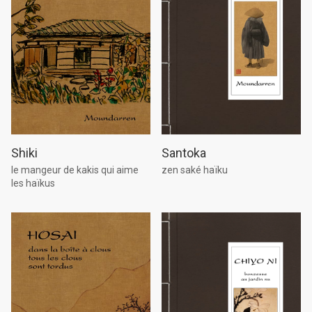
Shiki
Santoka
le mangeur de kakis qui aime
zen saké haïku
les haïkus