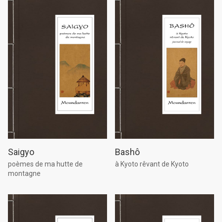
Saigyo
Bashô
poèmes de ma hutte de
à Kyoto rêvant de Kyoto
montagne