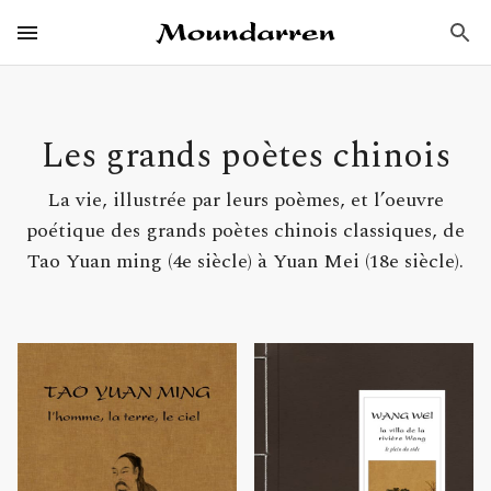
Aller
Éditions Moundarren
au
Ouvrir / Fermer
Menu
Principal
Poésie chinoise
contenu
principal
Les grands poètes chinois
La vie, illustrée par leurs poèmes, et l’oeuvre
poétique des grands poètes chinois classiques, de
Tao Yuan ming (4e siècle) à Yuan Mei (18e siècle).