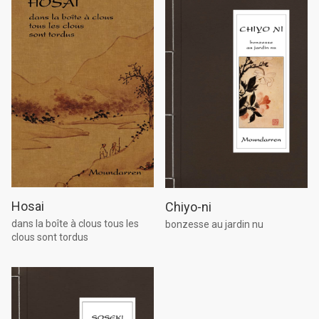
Hosai
Chiyo-ni
dans la boîte à clous tous les
bonzesse au jardin nu
clous sont tordus