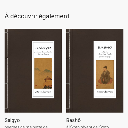
À découvrir également
Saigyo
Bashô
poèmes de ma hutte de
à Kyoto rêvant de Kyoto