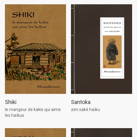
Shiki
Santoka
le mangeur de kakis qui aime
zen saké haïku
les haïkus