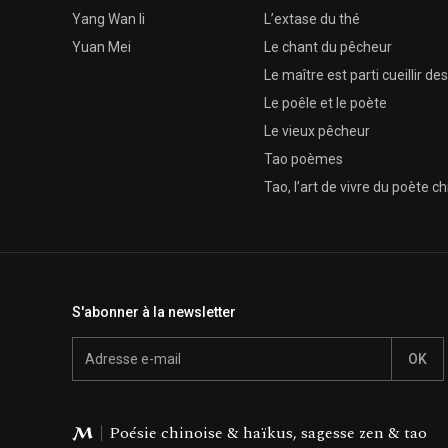
Yang Wan li
L’extase du thé
Yuan Mei
Le chant du pêcheur
Le maître est parti cueillir de
Le poêle et le poète
Le vieux pêcheur
Tao poèmes
Tao, l’art de vivre du poète ch
S'abonner à la newsletter
Email
Éditions Moundarren
Poésie chinoise & haïkus, sagesse zen & tao