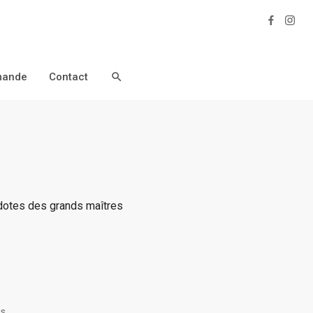
Facebo
Inst
ande
Contact
Ouvrir / Fermer Outil de Recherche
dotes des grands maîtres
es