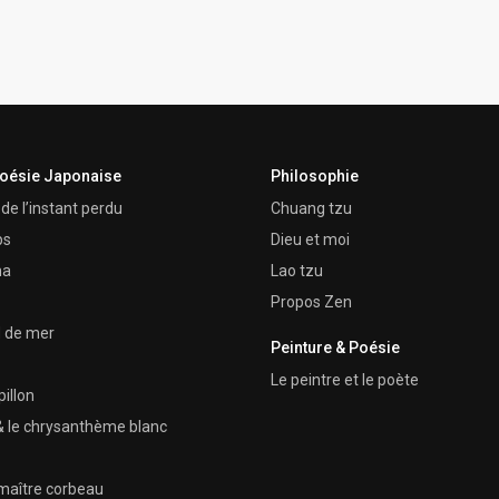
Poésie Japonaise
Philosophie
de l’instant perdu
Chuang tzu
ps
Dieu et moi
ma
Lao tzu
Propos Zen
d de mer
Peinture & Poésie
Le peintre et le poète
illon
é & le chrysanthème blanc
maître corbeau