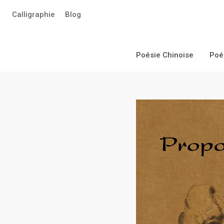
Aller
Calligraphie
Blog
au
contenu
principal
Poésie Chinoise
Poé