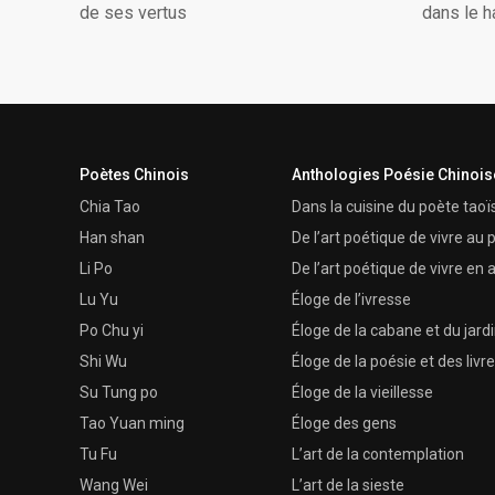
dans le 
de ses vertus
Poètes Chinois
Anthologies Poésie Chinois
Chia Tao
Dans la cuisine du poète taoï
Han shan
De l’art poétique de vivre au
Li Po
De l’art poétique de vivre e
Lu Yu
Éloge de l’ivresse
Po Chu yi
Éloge de la cabane et du jard
Shi Wu
Éloge de la poésie et des livr
Su Tung po
Éloge de la vieillesse
Tao Yuan ming
Éloge des gens
Tu Fu
L’art de la contemplation
Wang Wei
L’art de la sieste