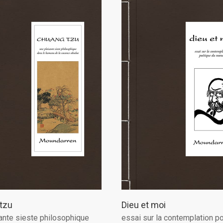
tzu
Dieu et moi
ante sieste philosophique
essai sur la contemplation p