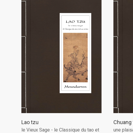
Chuang 
Lao tzu
une plais
le Vieux Sage - le Classique du tao et