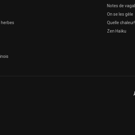
Notes de vag
On se les gèle
s herbes
Quelle chaleur!
Zen Haïku
inois