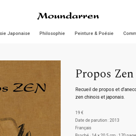
Éditions Moundarren
sie Japonaise
Philosophie
Peinture & Poésie
Comm
Propos Zen
Recueil de propos et d’anec
zen chinois et japonais.
19 €
Date de parution : 2013
Français
Broché · 14 × 20.5 cm · 170 pag