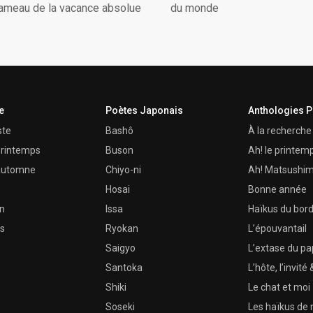
hameau de la vacance absolue
du monde
e
Poètes Japonais
Anthologies 
ste
Bashô
À la recherche 
 printemps
Buson
Ah! le printem
n automne
Chiyo-ni
Ah! Matsushi
Hosai
Bonne année
in
Issa
Haïkus du bor
es
Ryokan
L’épouvantail
Saigyo
L’extase du pap
Santoka
L’hôte, l’invit
Shiki
Le chat et moi
Soseki
Les haïkus de 