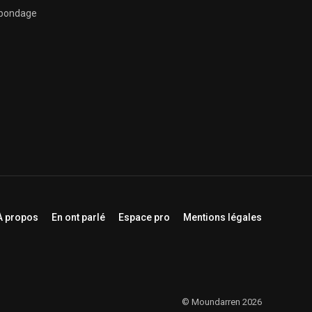
abondage
À propos
En ont parlé
Espace pro
Mentions légales
© Moundarren 2026