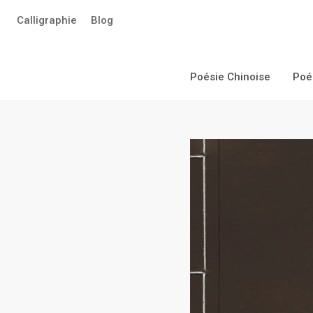
Aller
Calligraphie
Blog
au
contenu
principal
Poésie Chinoise
Poé