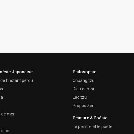
Poésie Japonaise
Philosophie
de l’instant perdu
Chuang tzu
ps
Dieu et moi
ma
Lao tzu
Propos Zen
d de mer
Peinture & Poésie
Le peintre et le poète
illon