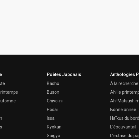
e
Poètes Japonais
Anthologies 
ste
Bashô
À la recherche 
 printemps
Buson
Ah! le printem
n automne
Chiyo-ni
Ah! Matsushi
Hosai
Bonne année
in
Issa
Haïkus du bor
es
Ryokan
L’épouvantail
Saigyo
L’extase du pap