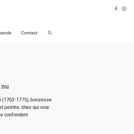
Facebo
Inst
ande
Contact
Ouvrir / Fermer Outil de Recherche
 nu
-ni (1703-1775), bonzesse
t peintre, chez qui voie
se confondent.