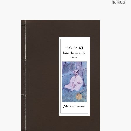
haïkus