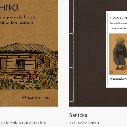
Santoka
r de kakis qui aime les
zen saké haïku