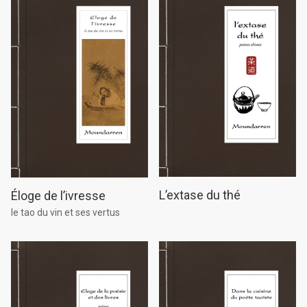
L’extase du thé
Éloge de l’ivresse
le tao du vin et ses vertus