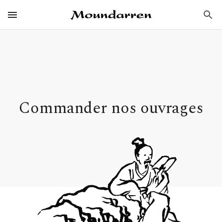
Aller
Éditions Moundarren
au
Ouvrir / Fermer
Menu
Principal
contenu
principal
Commander nos ouvrages