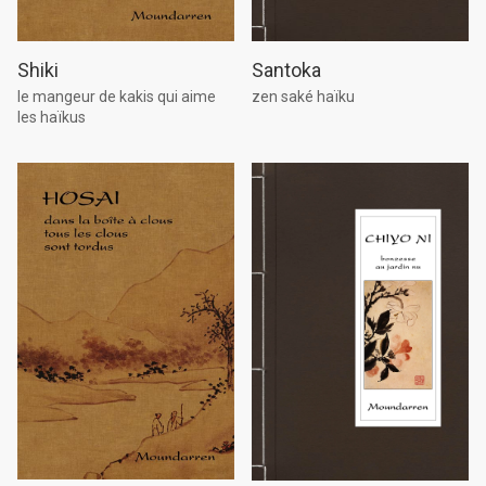
Shiki
Santoka
le mangeur de kakis qui aime
zen saké haïku
les haïkus