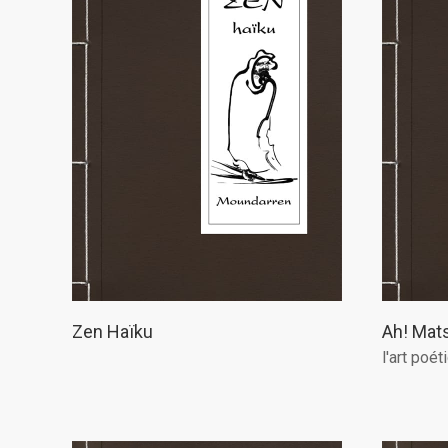
Zen Haïku
Ah! Mat
l'art poé