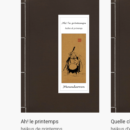
Ah! le printemps
Quelle c
haïkus de printemps
haïkus d'