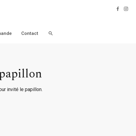
Facebo
Inst
ande
Contact
Ouvrir / Fermer Outil de Recherche
 papillon
r invité le papillon.