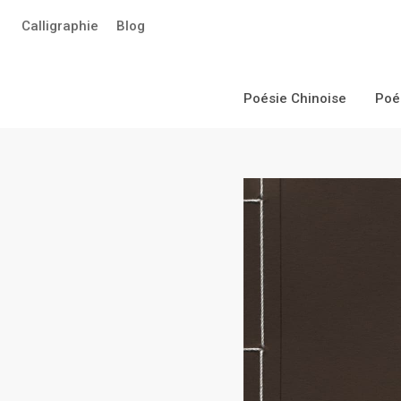
Aller
Calligraphie
Blog
au
contenu
principal
Poésie Chinoise
Poé