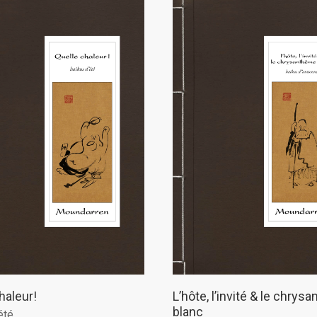
haleur!
L’hôte, l’invité & le chry
blanc
été