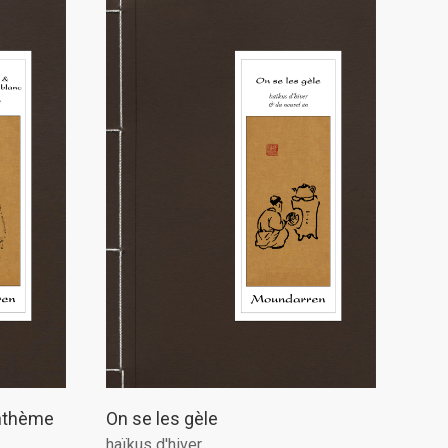
santhème
On se les gèle
haïkus d'hiver