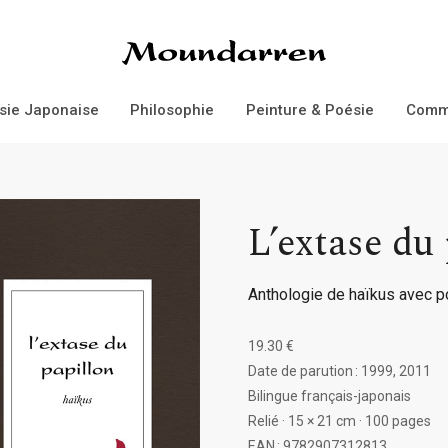
Éditions Moundarren
sie Japonaise
Philosophie
Peinture & Poésie
Comm
L’extase du
Anthologie de haïkus avec pou
19.30 €
Date de parution : 1999, 2011
Bilingue français-japonais
Relié · 15 × 21 cm · 100 pages
EAN : 9782907312813