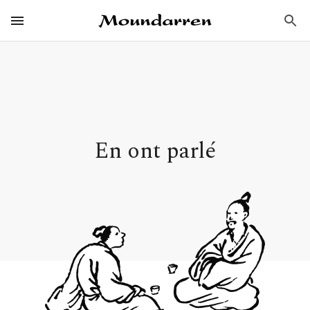
Aller
Éditions Moundarren
au
Ouvrir / Fermer
Menu
Principal
contenu
principal
En ont parlé